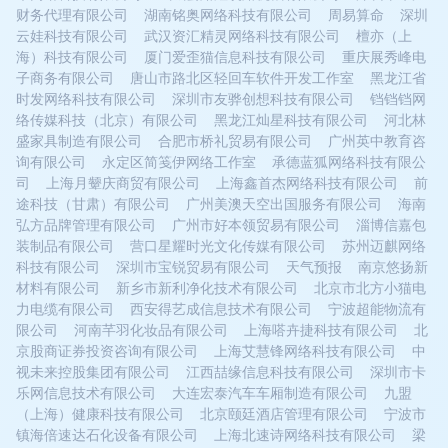
财务代理有限公司
湖南铭奥网络科技有限公司
周易算命
深圳
云娃科技有限公司
武汉资汇精灵网络科技有限公司
檀亦（上
海）科技有限公司
厦门爱歪猫信息科技有限公司
重庆展秀峰电
子商务有限公司
唐山市路北区轻回车软件开发工作室
黑龙江省
时发网络科技有限公司
深圳市友骅创想科技有限公司
铛铛铛网
络传媒科技（北京）有限公司
黑龙江灿星科技有限公司
河北林
盛家具制造有限公司
合肥市桥礼贸易有限公司
广州英中教育咨
询有限公司
永定区简笺伊网络工作室
承德蓝狐网络科技有限公
司
上海月颦庆商贸有限公司
上海鑫首杰网络科技有限公司
前
途科技（甘肃）有限公司
广州美澳天空出国服务有限公司
海南
弘方品牌管理有限公司
广州市好本领贸易有限公司
淄博信嘉包
装制品有限公司
营口星耀时光文化传媒有限公司
苏州迈麒网络
科技有限公司
深圳市宝锐贸易有限公司
天气预报
南京悠扬新
材料有限公司
新乡市新利净化技术有限公司
北京市北方小猫电
力电缆有限公司
西安得艺成信息技术有限公司
宁波超能物流有
限公司
河南芊羽化妆品有限公司
上海嗒卉捷科技有限公司
北
京股商证券投资咨询有限公司
上海艾慧锋网络科技有限公司
中
视未来控股集团有限公司
江西喆缘信息科技有限公司
深圳市卡
乐网信息技术有限公司
大连宏泰汽车车厢制造有限公司
九盟
（上海）健康科技有限公司
北京颐廷酒店管理有限公司
宁波市
镇海倍速达石化设备有限公司
上海北速诗网络科技有限公司
梁