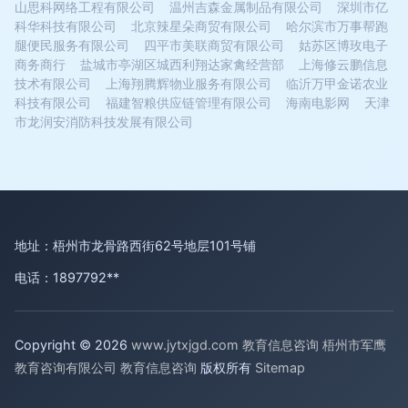
山思科网络工程有限公司
温州吉森金属制品有限公司
深圳市亿
科华科技有限公司
北京辣星朵商贸有限公司
哈尔滨市万事帮跑
腿便民服务有限公司
四平市美联商贸有限公司
姑苏区博玫电子
商务商行
盐城市亭湖区城西利翔达家禽经营部
上海修云鹏信息
技术有限公司
上海翔腾辉物业服务有限公司
临沂万甲金诺农业
科技有限公司
福建智粮供应链管理有限公司
海南电影网
天津
市龙润安消防科技发展有限公司
地址：梧州市龙骨路西街62号地层101号铺
电话：1897792**
Copyright © 2026
www.jytxjgd.com
教育信息咨询
梧州市军鹰
教育咨询有限公司
教育信息咨询
版权所有
Sitemap